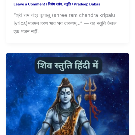
Leave a Comment
/
विशेष ब्लॉग
,
स्तुति
/
Pradeep Dabas
“श्री राम चंद्र कृपालु (shree ram chandra kripalu
lyrics)भजमन हरण भाव भय दारुणम्…” — यह स्तुति केवल
एक भजन नहीं,