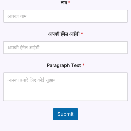
नाम
*
आपकी ईमेल आईडी
*
आ
Paragraph Text
*
ई
डी
*
ई
मे
ल
Submit