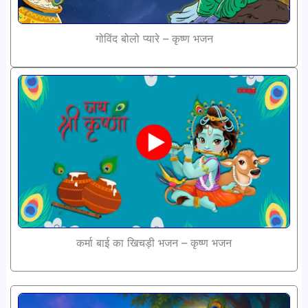
गोविंद बोलो प्यारे – कृष्ण भजन
कर्मा बाई का खिचड़ी भजन – कृष्ण भजन