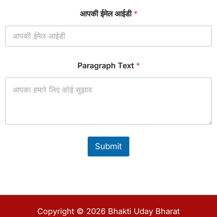
*
आपकी ईमेल आईडी
*
आ
प
की
आ
प
की
Paragraph Text
*
Submit
Copyright © 2026 Bhakti Uday Bharat